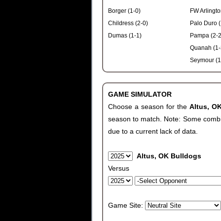
Borger (1-0)
FW Arlingto
Childress (2-0)
Palo Duro (
Dumas (1-1)
Pampa (2-2
Quanah (1-
Seymour (1
GAME SIMULATOR
Choose a season for the
Altus, O
season to match. Note: Some combinat
due to a current lack of data.
Altus, OK Bulldogs
Versus
Game Site: