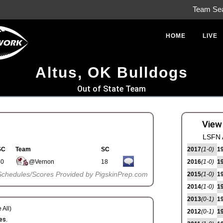
Team Se
HOME
LIVE
Altus, OK Bulldogs
Out of State Team
View
LSFN 
SC
Team
SC
2017
(1-0)
1
40
@Vernon
18
2016
(1-0)
1
Schedules/Scores Provided by PigskinPrep.com
2015
(1-0)
1
2014
(1-0)
1
2013
(0-1)
1
 All)
2012
(0-1)
1
es.