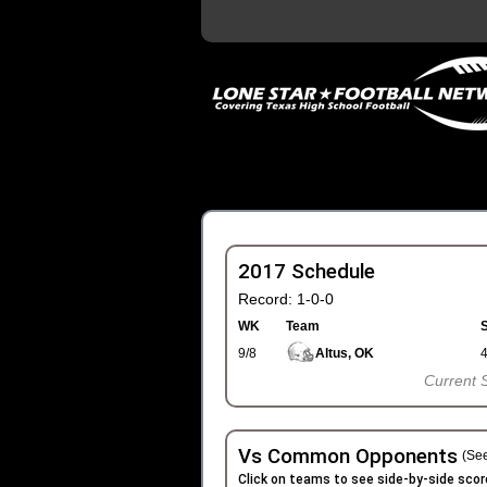
2017 Schedule
Record: 1-0-0
WK
Team
9/8
Altus, OK
Current 
Vs Common Opponents
(See
Click on teams to see side-by-side scor